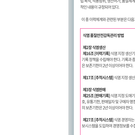
법 목적, 적용범위, 생산허가, 품질체계,
적인 내용이 규정되어 있다.
이 중 이력체계와 관련된 부분은 다음
식염 품질안전감독관리 방법
제2장 식염생산
제16조 [이력기록]
식염 지정 생산기
기록 정책을 수립해야 한다. 기록과 
은 보존기한이 2년 이상이어야 한다.
제17조 [추적시스템]
식염 지정 생산
제3장 식염판매
제25조 [판매기록]
식염 지정 도매기업
호, 유통기한, 판매일자 및 구매자 명
의 보존기한은 2년 이상이어야 한다.
제27조 [추적시스템]
식염 경영자는 
보시스템을 도입하여 경영정보를 수집