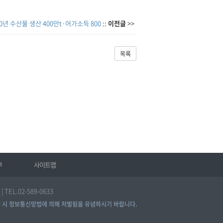
30년 수산물 생산 400만t·어가소득 800
::
이전글
>>
목록
부
사이트맵
EL.02-589-0633
 시 정보통신망법에 의해 처벌됨을 유념하시기 바랍니다.