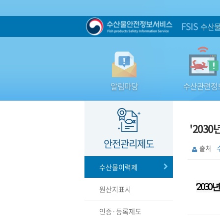
FSIS
수산물
알림마당
수산관련정
'2030
안전관리제도
출처
수산물이력제
‘203
원산지표시
인증·등록제도