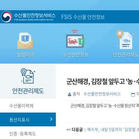
FSIS
수산물 안전정보
알림마당
수산관련정보
안전관리제도
군산해경, 김장철 앞두고 '농·
안전관리제도
출처
수산물안전정보서비스
수산물이력제
군산해경, 김장철 앞두고 '농·수산물 원산지' 
원산지표시
<<
다음글
::
해수부, 내달 5일까지 '김장철
인증·등록제도