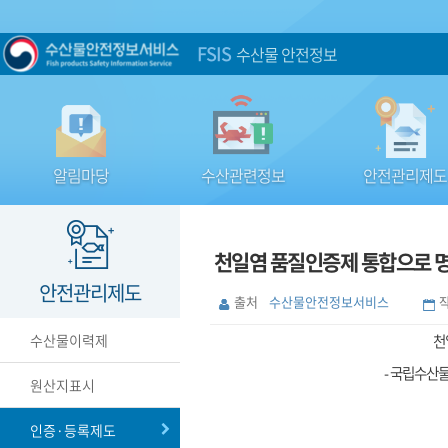
FSIS
수산물 안전정보
알림마당
수산관련정보
안전관리제도
천일염 품질인증제 통합으로 
안전관리제도
출처
수산물안전정보서비스
수산물이력제
천
- 국립수산물
원산지표시
인증·등록제도