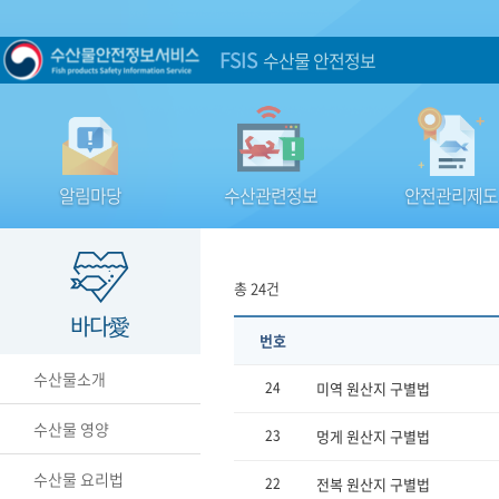
FSIS
수산물 안전정보
알림마당
수산관련정보
안전관리제도
총 24건
바다愛
번호
수산물소개
24
미역 원산지 구별법
수산물 영양
23
멍게 원산지 구별법
수산물 요리법
22
전복 원산지 구별법