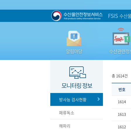
FSIS
수산물
알림마당
수산관련정
총 1614건
모니터링 정보
번호
방사능 검사현황
1614
패류독소
1613
해파리
1612