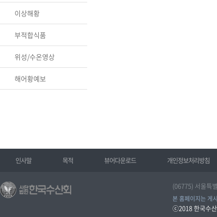
이상해황
부적합식품
위성/수온영상
해어황예보
인사말
목적
뷰어다운로드
개인정보처리방침
(06775) 서울특
본 홈페이지는 게시
ⓒ2018
한국수산