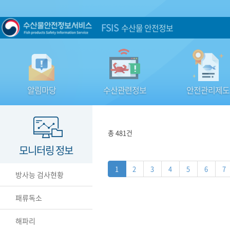
FSIS
수산물 안전정보
알림마당
수산관련정보
안전관리제도
총 481건
모니터링 정보
1
2
3
4
5
6
7
방사능 검사현황
패류독소
해파리