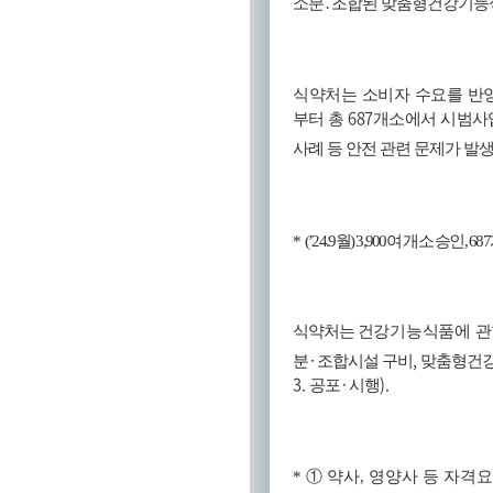
소분
․
조합된 맞춤형건강기능식
식약처는 소비자 수요를 반
687
부터 총
개소에서 시범사
사례 등 안전 관련 문제가 발
*
(’24.9
월
) 3,900
여 개소 승인
, 687
식약처는
건강기능식품에 관
·
,
분
조합시설 구비
맞춤형건강
3.
·
).
공포
시행
*
①
약사
,
영양사 등 자격