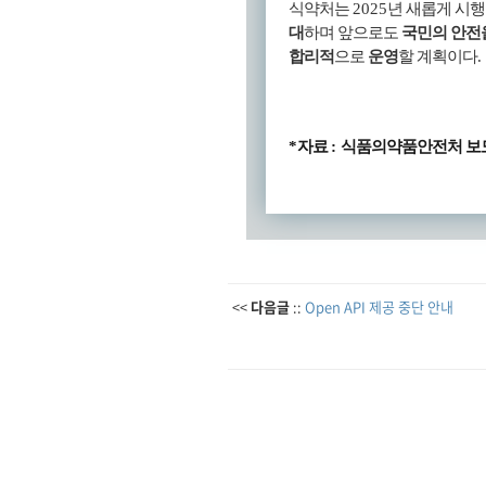
식약처는
2025
년 새롭게 시
대
하며 앞으로도
국민의 안전
합리적
으로
운영
할 계획이다
.
*
자료
:
식품의약품안전처 보
<<
다음글
::
Open API 제공 중단 안내