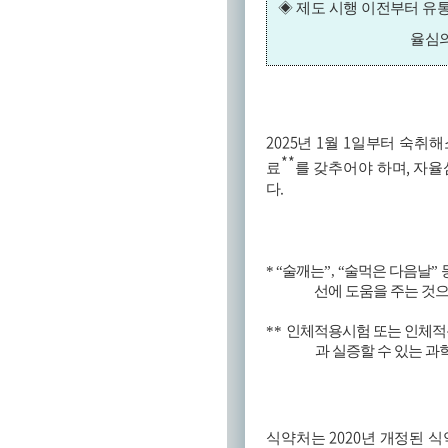
◈
제도 시행 이전부터
유
율심의
2025
1
1
년
월
일부터 숙취해
**
,
료
를 갖추어야 하며
자율
.
다
*
“
술깨는
”, “
술먹은 다음날
”
선에 도움을 주는 것으
**
인체적용시험 또는 인체적
과 실증할 수 있는 과
2020
식약처는
년 개정된 식