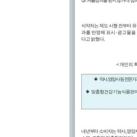
③
자율심의를 받지 않거나
,
심의
식약처는 제도 시행 전부터 
·
과를 반영해 표시
광고물을 
.
다고 밝혔다
<
개인의 
◈
약사
,
영양사 등 전문가
◈
맞춤형건강기능식품판매
,
내년부터 소비자는 약사
영양