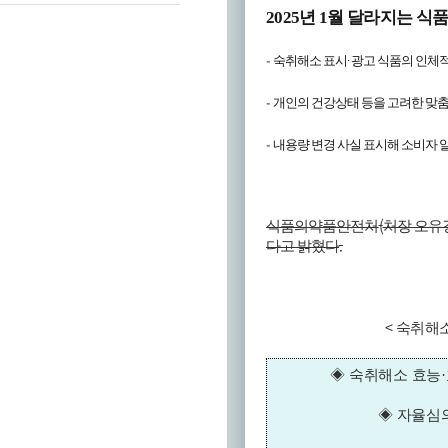
2025
년
1
월 달라지는 식
-
숙취해소 표시
·
광고 식품의 인체적
-
개인의 건강상태 등을 고려한 맞
-
내용량 변경 사실 표시해 소비자 
(
식품의약품안전처
처장 오유
.
다고 밝혔다
<
숙취해소
◈
숙취해소 효능
·
◈
자율심의