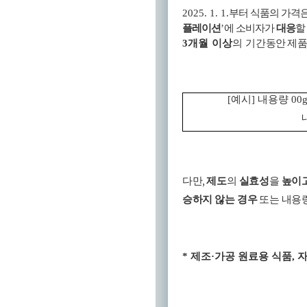
2025. 1. 1.
부터 식품의 가격
플레이션
’
에 소비자가
대응
할
3
개월 이상
의 기간
동안
제
[
예시
]
내용량
00g
,
다만
제도
의
실효성
을
높이
승하지 않는 경우
또는 내용
*
제조
·
가공 원료용 식품
,
자