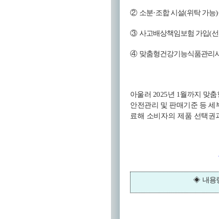
②
소분
·
조합 시설
(
위탁 가능
)
③
사고배상책임보험 가입
(
선
④
맞춤형건강기능식품관리
아울러
2025
년
1
월까지 맞
안전관리 및 판매기준 등 
료해 소비자의 제품 선택권
◈
내용