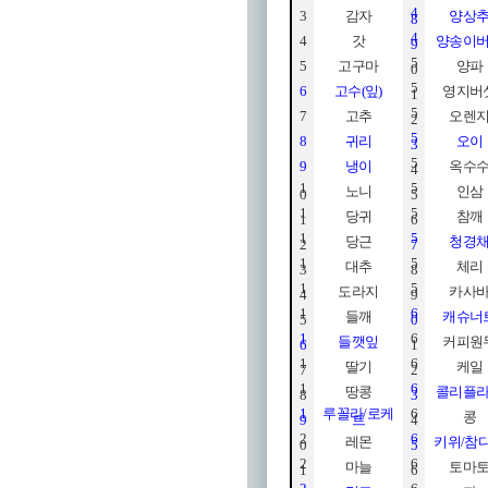
4
3
감자
양상
8
4
4
갓
양송이
9
5
5
고구마
양파
0
5
6
고수
(
잎
)
영지버
1
5
7
고추
오렌
2
5
8
귀리
오이
3
5
9
냉이
옥수
4
1
5
노니
인삼
0
5
1
5
당귀
참깨
1
6
1
5
당근
청경
2
7
1
5
대추
체리
3
8
1
5
도라지
카사
4
9
1
6
들깨
캐슈너
5
0
1
6
들깻잎
커피원
6
1
1
6
딸기
케일
7
2
1
6
땅콩
콜리플
8
3
1
루꼴라
/
로케
6
콩
9
트
4
2
6
레몬
키위
/
참
0
5
2
6
마늘
토마
1
6