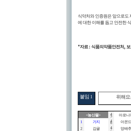
식약처와 인증원은 앞으로도 제
에 대한 이해를 돕고 안전한 
*
:
,
자료
식품의약품안전처
보
붙임
1
위해요
4
<
농산물
>
아로니
5
4
1
가지
아몬
6
4
2
감귤
양배
7