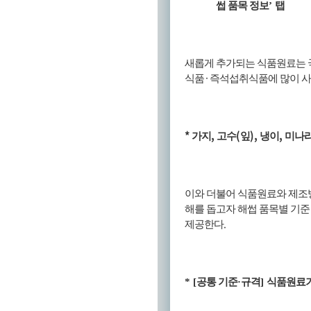
썹 품목 정보
’
탭
새롭게 추가되는 식품원료는 
·
식품
즉석섭취식품에 많이 
*
,
(
),
,
가지
고수
잎
냉이
미나
이와 더불어 식품원료와 제조
해를 돕고자 해썹 품목별 기준
.
제공한다
* [
공통 기준
·
규격
]
식품원료