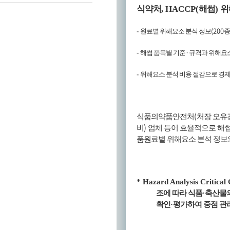
식약처
, HACCP(
해썹
)
위
-
(200
원료별 위해요소 분석 정보
종
-
·
해썹 품목별 기준
규격과 위해요소
-
위해요소 분석 비용 절감으로 경제
(
식품의약품안전처
처장 오유
)
비
업체 등이 효율적으로 해
품원료별 위해요소 분석 정보
* Hazard Analysis Critical 
조에 따라 식품
·
축산물
확인
·
평가하여 중점 관