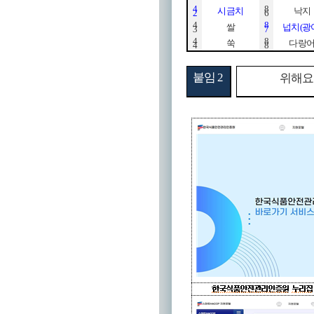
4
8
시금치
낙지
2
6
4
8
쌀
넙치
(
광
3
7
4
8
쑥
다랑
4
8
붙임
2
위해요