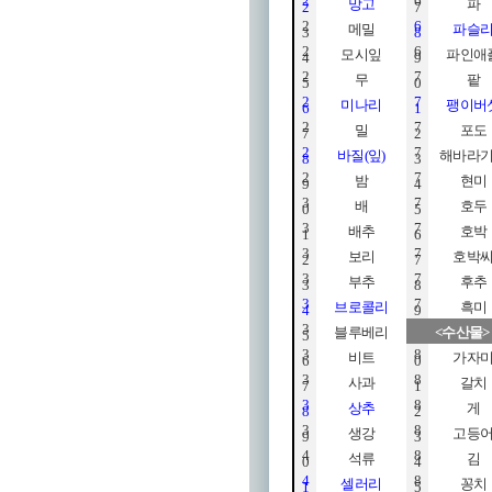
2
6
망고
파
2
7
2
6
메밀
파슬
3
8
2
6
모시잎
파인애
4
9
2
7
무
팥
5
0
2
7
미나리
팽이버
6
1
2
7
밀
포도
7
2
2
7
바질
(
잎
)
해바라
8
3
2
7
밤
현미
9
4
3
7
배
호두
0
5
3
7
배추
호박
1
6
3
7
보리
호박
2
7
3
7
부추
후추
3
8
3
7
브로콜리
흑미
4
9
3
블루베리
<
수산물
>
5
3
8
비트
가자
6
0
3
8
사과
갈치
7
1
3
8
상추
게
8
2
3
8
생강
고등
9
3
4
8
석류
김
0
4
4
8
셀러리
꽁치
1
5