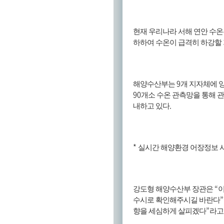
현재 우리나라 서해 연안 수온
하하여 수온이 급격히 하강할
9
해양수산부는
개 지자체에 
90
개소 수온 관측망을 통해 
.
내하고 있다
*
실시간 해양환경 어장정보 
“
강도형 해양수산부 장관은
이
”
수시로 확인해주시길 바란다
”
향을 세심하게 살피겠다
라고