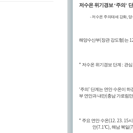
저수온 위기경보
‘
주의
’
단
-
,
저수온 주의태세 강화
양
(
)
1
해양수산부
장관 강도형
는
*
:
저수온 위기경보 단계
관
‘
’
주의
단계는 연안 수온이 
(
부 연안과 내만
충남 가로림만
*
(12. 23. 15
주요 연안 수온
시
(7.1
),
(7
안
℃
해남 북일