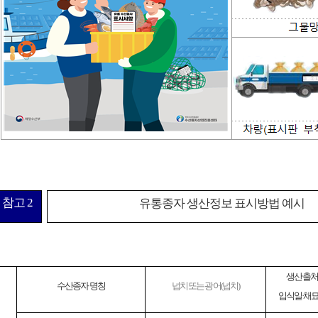
참고
2
유통종자 생산정보 표시방법 예시
생산출처
수산종자 명칭
넙치 또는 광어
(
넙치
)
입식일
·
채