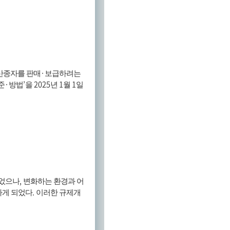
·
산종자를 판매
보급하려는
·
’
2025
1
1
준
방법
을
년
월
일
,
되었으나
변화하는 환경과 어
.
하게 되었다
이러한 규제개