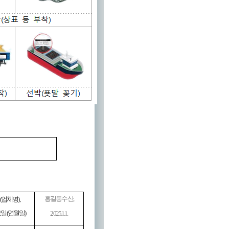
홍길동수산
,
(
업체명
),
묘일
(
연월일
)
2025.1.1.