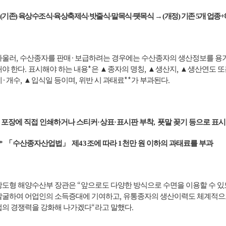
(
기존
)
육상수조식
·
육상축제식
·
밧줄식
·
말목식
·
뗏목식
→
(
개정
)
기존
5
개 업종
+
,
·
아울러
수산종자를 판매
보급하려는 경우에는 수산종자의 생산정보를 용
.
*
,
,
해야 한다
표시해야 하는 내용
은
▲
종자의 명칭
▲
생산지
▲
생산연도 또
·
,
,
**
.
게
개수
▲
입식일 등이며
위반 시 과태료
가 부과된다
*
포장에 직접 인쇄하거나 스티커
·
상표
·
표시판 부착
,
푯말 꽂기 등으로 표시
*
「
수산종자산업법
」
제
43
조에 따라
1
천만 원 이하의 과태료를 부과
“
강도형 해양수산부 장관은
앞으로도 다양한 방식으로 수면을 이용할 수 있
,
발굴하여 어업인의 소득증대에 기여하고
유통종자의 생산이력도 체계적으
“
.
업의 경쟁력을 강화해 나가겠다
라고 말했다