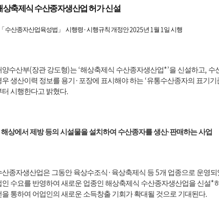
해상축제식 수산종자생산업 허가 신설
·
2025
1
1
「
수산종자산업육성법
」
시행령
시행규칙 개정안
년
월
일 시행
(
)
‘
*’
,
해양수산부
장관 강도형
는
해상축제식 수산종자생산업
을 신설하고
수
·
‘
경우 생산이력 정보를 용기
포장에 표시해야 하는
유통수산종자의 표기기
.
부터 시행한다고 밝혔다
*
해상에서 제방 등의 시설물을 설치하여 수산종자를 생산
·
판매하는 사업
·
5
수산종자생산업은 그동안 육상수조식
육상축제식 등
개 업종으로 운영
*
업인 수요를 반영하여 새로운 업종인 해상축제식 수산종자생산업을 신설
.
선을 통하여 어업인의 새로운 소득창출 기회가 확대될 것으로 기대된다