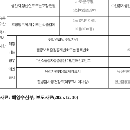
시
·
도
·
군
·
구명
,
생산지
,
생산 연도 또는 포장 연월
수산종자생산
생산
(2025)
또는 포장
( 2025.1)
유통
1
㎏
, 1
톤
, 1
만마리
,
수산
포장당 무게
,
개수 또는 씨줄길이
-
10
틀
(100m/
틀
)
종자
표시
수입 연월 및 수입자명
해당
사항
품종보호 출원공개번호 또는 등록번호
AQ
되는
경우
수산식물종자 품종 생산
·
수입 판매 신고번호
에만
유전자변형생물체의 표시
유전자
표시
질병검사 등 건강도
(
의무표시 미대상
)
흰반점병
(
자료
:
해양수산부
,
보도자료
(2025.12. 30)