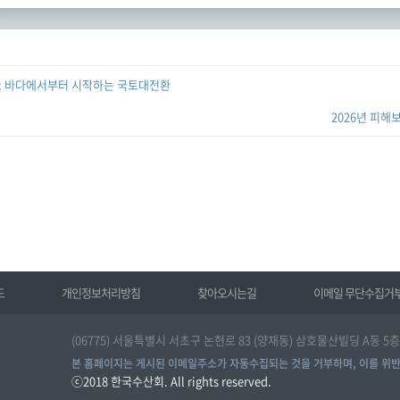
:
바다에서부터 시작하는 국토대전환
2026년 피
드
개인정보처리방침
찾아오시는길
이메일 무단수집거
(06775) 서울특별시 서초구 논현로 83 (양재동) 삼호물산빌딩 A동 5층 | T
본 홈페이지는 게시된 이메일주소가 자동수집되는 것을 거부하며, 이를 위반
ⓒ2018
한국수산회
. All rights reserved.