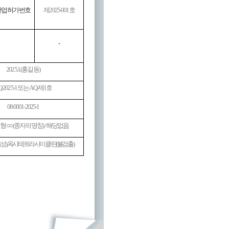
업 허가번호
제
2025-001
호
-
2025.1.(
홍길동
)
-2025-1
또는
AQ-
제
1
호
08-0001-2025-1
변형
○○
(
종자의 명칭
) /
해당없음
음성
),
옥시테트라사이클린
(
불검출
)