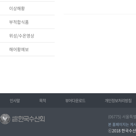
이상해황
부적합식품
위성/수온영상
해어황예보
인사말
목적
뷰어다운로드
개인정보처리방침
(06775) 서울특
본 홈페이지는 게시
ⓒ2018
한국수산